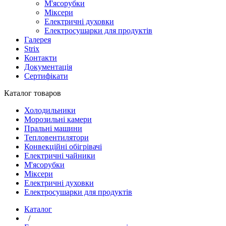
М'ясорубки
Міксери
Електричні духовки
Електросушарки для продуктів
Галерея
Strix
Контакти
Документація
Сертифікати
Каталог товаров
Холодильники
Морозильні камери
Пральні машини
Тепловентилятори
Конвекційні обігрівачі
Електричні чайники
М'ясорубки
Міксери
Електричні духовки
Електросушарки для продуктів
Каталог
/